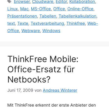
Schlagwörter
browser
,
Cloudware
,
Editor
,
Kollaboration
,
Linux
,
Mac
,
MS-Office
,
Office
,
Online-Office
,
Präsentationen
,
Tabellen
,
Tabellenkalkulation
,
text
,
Texte
,
Textverarbeitung
,
Thinkfree
,
Web-
Office
,
Webware
,
Windows
ThinkFree Mobile:
Office-Ersatz für
Netbooks?
Juni 17, 2009
von
Andreas Winterer
Mit ThinkFree erkennt der erste Anbieter den