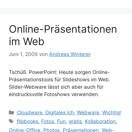
Online-Präsentationen
im Web
Juni 1, 2009
von
Andreas Winterer
Tschüß. PowerPoint: Heute sorgen Online-
Präsentationstools für Slideshows im Web.
Slider-Webware lässt sich aber auch für
eindrucksvolle Fotoshows verwenden.
Kategorien
Cloudware
,
Digitales Ich
,
Webware
,
Wichtig!
Schlagwörter
flipbooks
,
Fotos
,
Fun
,
gratis
,
Kollaboration
,
Online-Office
,
Photos
,
Präsentationen
,
Web-