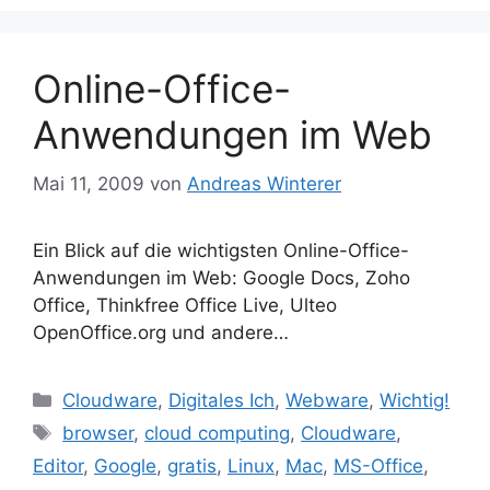
Online-Office-
Anwendungen im Web
Mai 11, 2009
von
Andreas Winterer
Ein Blick auf die wichtigsten Online-Office-
Anwendungen im Web: Google Docs, Zoho
Office, Thinkfree Office Live, Ulteo
OpenOffice.org und andere…
Kategorien
Cloudware
,
Digitales Ich
,
Webware
,
Wichtig!
Schlagwörter
browser
,
cloud computing
,
Cloudware
,
Editor
,
Google
,
gratis
,
Linux
,
Mac
,
MS-Office
,