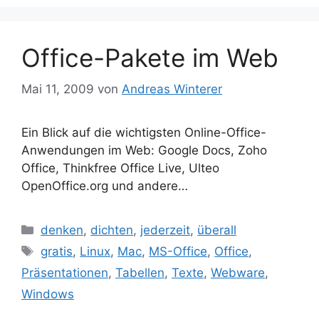
Office-Pakete im Web
Mai 11, 2009
von
Andreas Winterer
Ein Blick auf die wichtigsten Online-Office-
Anwendungen im Web: Google Docs, Zoho
Office, Thinkfree Office Live, Ulteo
OpenOffice.org und andere…
Kategorien
denken
,
dichten
,
jederzeit
,
überall
Schlagwörter
gratis
,
Linux
,
Mac
,
MS-Office
,
Office
,
Präsentationen
,
Tabellen
,
Texte
,
Webware
,
Windows