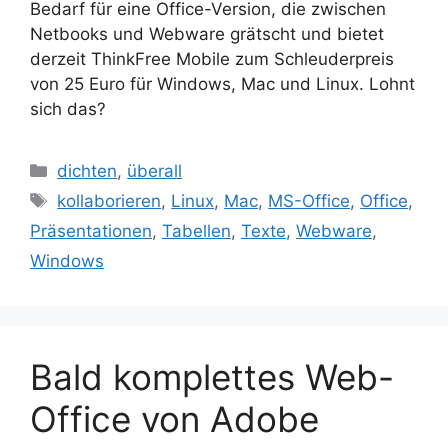
Bedarf für eine Office-Version, die zwischen
Netbooks und Webware grätscht und bietet
derzeit ThinkFree Mobile zum Schleuderpreis
von 25 Euro für Windows, Mac und Linux. Lohnt
sich das?
Kategorien
dichten
,
überall
Schlagwörter
kollaborieren
,
Linux
,
Mac
,
MS-Office
,
Office
,
Präsentationen
,
Tabellen
,
Texte
,
Webware
,
Windows
Bald komplettes Web-
Office von Adobe