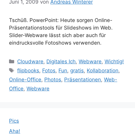
Juni 1, 2009
von
Andreas Winterer
Tschüß. PowerPoint: Heute sorgen Online-
Präsentationstools für Slideshows im Web.
Slider-Webware lässt sich aber auch für
eindrucksvolle Fotoshows verwenden.
Kategorien
Cloudware
,
Digitales Ich
,
Webware
,
Wichtig!
Schlagwörter
flipbooks
,
Fotos
,
Fun
,
gratis
,
Kollaboration
,
Online-Office
,
Photos
,
Präsentationen
,
Web-
Office
,
Webware
Pics
Aha!