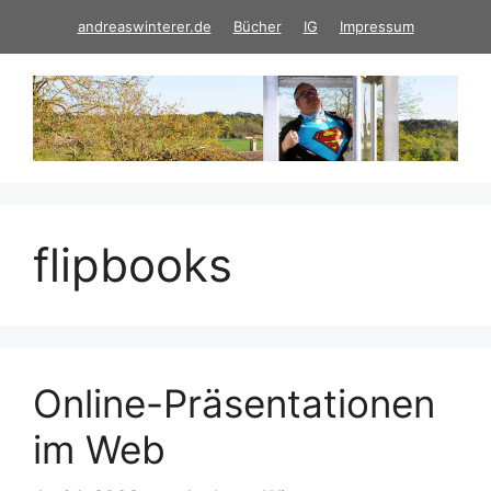
Zum
andreaswinterer.de
Bücher
IG
Impressum
Inhalt
springen
flipbooks
Online-Präsentationen
im Web