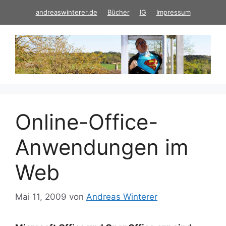
Zum
andreaswinterer.de
Bücher
IG
Impressum
Inhalt
springen
Online-Office-
Anwendungen im
Web
Mai 11, 2009
von
Andreas Winterer