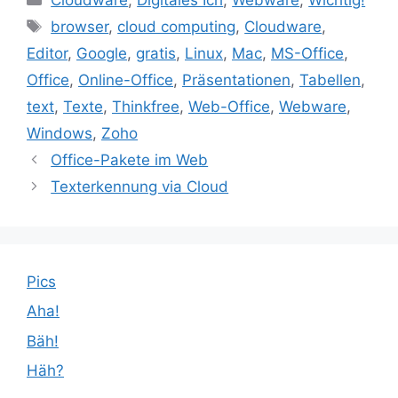
Schlagwörter
browser
,
cloud computing
,
Cloudware
,
Editor
,
Google
,
gratis
,
Linux
,
Mac
,
MS-Office
,
Office
,
Online-Office
,
Präsentationen
,
Tabellen
,
text
,
Texte
,
Thinkfree
,
Web-Office
,
Webware
,
Windows
,
Zoho
Office-Pakete im Web
Texterkennung via Cloud
Pics
Aha!
Bäh!
Häh?