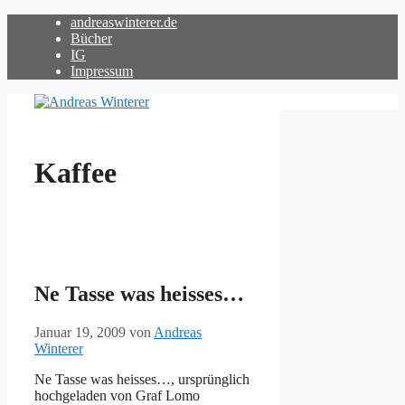
Zum
andreaswinterer.de
Inhalt
Bücher
springen
IG
Impressum
Kaffee
Ne Tasse was heisses…
Januar 19, 2009
von
Andreas
Winterer
Ne Tasse was heisses…, ursprünglich
hochgeladen von Graf Lomo