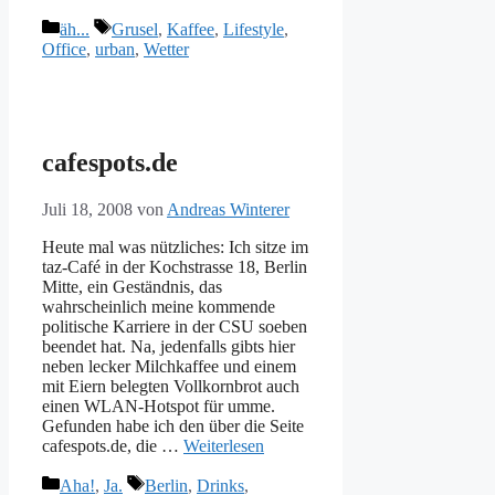
Kategorien
Schlagwörter
äh...
Grusel
,
Kaffee
,
Lifestyle
,
Office
,
urban
,
Wetter
cafespots.de
Juli 18, 2008
von
Andreas Winterer
Heute mal was nützliches: Ich sitze im
taz-Café in der Kochstrasse 18, Berlin
Mitte, ein Geständnis, das
wahrscheinlich meine kommende
politische Karriere in der CSU soeben
beendet hat. Na, jedenfalls gibts hier
neben lecker Milchkaffee und einem
mit Eiern belegten Vollkornbrot auch
einen WLAN-Hotspot für umme.
Gefunden habe ich den über die Seite
cafespots.de, die …
Weiterlesen
Kategorien
Schlagwörter
Aha!
,
Ja.
Berlin
,
Drinks
,