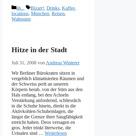
Kategorien
Schlagwörter
äh...
Bizarr!
,
Drinks
,
Kaffee
,
locations
,
München
,
Reisen
,
Wahnsinn
Hitze in der Stadt
Juli 31, 2008
von
Andreas Winterer
Wir Berliner Bürokraten sitzen in
vergeblich klimatisierten Räumen und
der Schweiss perlt an unseren
Körpern herab, von der Stirn aus den
Hals entlang, bei den Achseln
Verstärkung anfordernd, schliesslich
in die Schuhe hinein, direkt in die
Aktivkohlen-Schuheinlagen, die
längst die Grenze ihrer Saugfähigkeit
erreicht haben. Deos versagen en
gros. Jeder trinkt literweise, die
Urinalen sind …
Weiterlesen