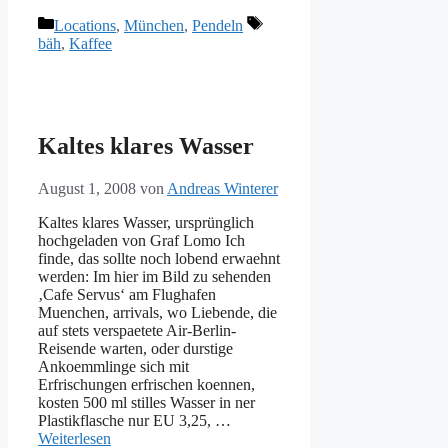
Kategorien
Schlagwörter
Locations
,
München
,
Pendeln
bäh
,
Kaffee
Kaltes klares Wasser
August 1, 2008
von
Andreas Winterer
Kaltes klares Wasser, ursprünglich
hochgeladen von Graf Lomo Ich
finde, das sollte noch lobend erwaehnt
werden: Im hier im Bild zu sehenden
‚Cafe Servus‘ am Flughafen
Muenchen, arrivals, wo Liebende, die
auf stets verspaetete Air-Berlin-
Reisende warten, oder durstige
Ankoemmlinge sich mit
Erfrischungen erfrischen koennen,
kosten 500 ml stilles Wasser in ner
Plastikflasche nur EU 3,25, …
Weiterlesen