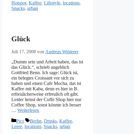
Hotspot
,
Kaffee
,
Lifestyle
,
locations
,
Snacks
,
urban
Glück
Juli 17, 2008
von
Andreas Winterer
„Dumm sein und Arbeit haben, das ist
das Glück.“, schrieb angeblich
Gottfried Benn. Ich sage: Glück ist,
ein belegtes Croissant vor sich zu
haben und einen Cafe Mocha, das ist
Kaffee mit Kaba, denn es hier in B.
erfreulicherweise erfreulich oft gibt.
Leider heisst der Coffe Shop hier nur
Coffee Shop, sonst könnte ich besser
…
Weiterlesen
Kategorien
Schlagwörter
Pics
Berlin
,
Drinks
,
Kaffee
,
Leere
,
locations
,
Snacks
,
urban