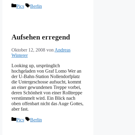
Kategorien
Schlagwörter
Pics
Berlin
Aufsehen erregend
Oktober 12, 2008
von
Andreas
Winterer
Looking up, ursprünglich
hochgeladen von Graf Lomo Wer an
der U-Bahn-Station Nollendorfplatz
die Untergeschosse aufsucht, kommt
an einer gewundenen Treppe vorbei,
deren Schönheit von einer Rolltreppe
verstümmelt wird. Ein Blick nach
oben offenbart nicht das Auge Gottes,
aber fast.
Kategorien
Schlagwörter
Pics
Berlin