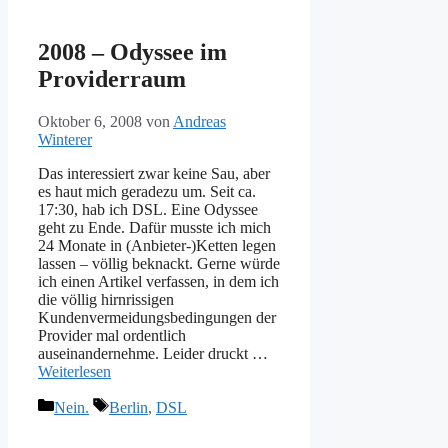
2008 – Odyssee im
Providerraum
Oktober 6, 2008
von
Andreas
Winterer
Das interessiert zwar keine Sau, aber
es haut mich geradezu um. Seit ca.
17:30, hab ich DSL. Eine Odyssee
geht zu Ende. Dafür musste ich mich
24 Monate in (Anbieter-)Ketten legen
lassen – völlig beknackt. Gerne würde
ich einen Artikel verfassen, in dem ich
die völlig hirnrissigen
Kundenvermeidungsbedingungen der
Provider mal ordentlich
auseinandernehme. Leider druckt …
Weiterlesen
Kategorien
Schlagwörter
Nein.
Berlin
,
DSL