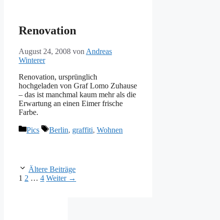
Renovation
August 24, 2008
von
Andreas
Winterer
Renovation, ursprünglich
hochgeladen von Graf Lomo Zuhause
– das ist manchmal kaum mehr als die
Erwartung an einen Eimer frische
Farbe.
Kategorien
Schlagwörter
Pics
Berlin
,
graffiti
,
Wohnen
Ältere Beiträge
Seite
Seite
Seite
1
2
…
4
Weiter
→