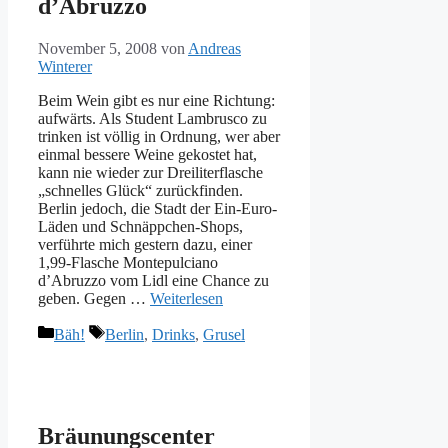
d’Abruzzo
November 5, 2008
von
Andreas
Winterer
Beim Wein gibt es nur eine Richtung:
aufwärts. Als Student Lambrusco zu
trinken ist völlig in Ordnung, wer aber
einmal bessere Weine gekostet hat,
kann nie wieder zur Dreiliterflasche
„schnelles Glück“ zurückfinden.
Berlin jedoch, die Stadt der Ein-Euro-
Läden und Schnäppchen-Shops,
verführte mich gestern dazu, einer
1,99-Flasche Montepulciano
d’Abruzzo vom Lidl eine Chance zu
geben. Gegen …
Weiterlesen
Kategorien
Schlagwörter
Bäh!
Berlin
,
Drinks
,
Grusel
Bräunungscenter