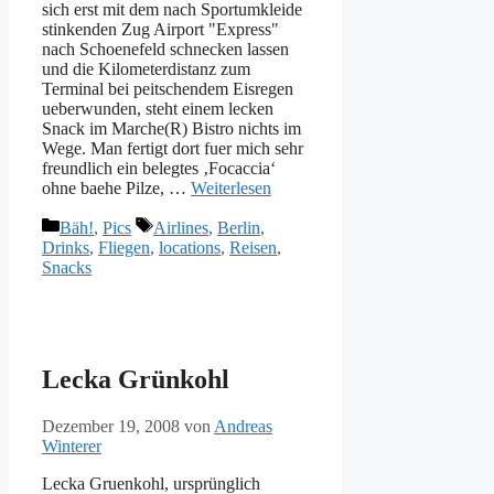
sich erst mit dem nach Sportumkleide
stinkenden Zug Airport "Express"
nach Schoenefeld schnecken lassen
und die Kilometerdistanz zum
Terminal bei peitschendem Eisregen
ueberwunden, steht einem lecken
Snack im Marche(R) Bistro nichts im
Wege. Man fertigt dort fuer mich sehr
freundlich ein belegtes ‚Focaccia‘
ohne baehe Pilze, …
Weiterlesen
Kategorien
Schlagwörter
Bäh!
,
Pics
Airlines
,
Berlin
,
Drinks
,
Fliegen
,
locations
,
Reisen
,
Snacks
Lecka Grünkohl
Dezember 19, 2008
von
Andreas
Winterer
Lecka Gruenkohl, ursprünglich