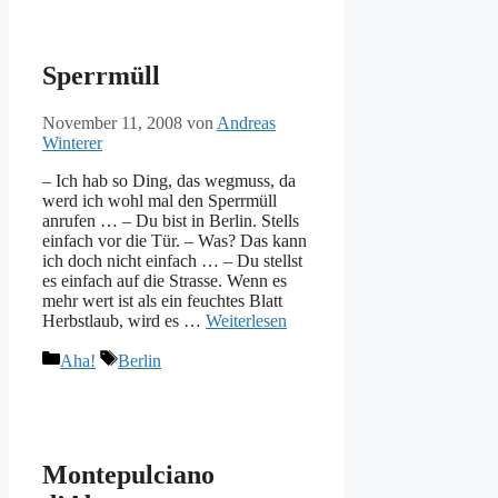
Sperrmüll
November 11, 2008
von
Andreas
Winterer
– Ich hab so Ding, das wegmuss, da
werd ich wohl mal den Sperrmüll
anrufen … – Du bist in Berlin. Stells
einfach vor die Tür. – Was? Das kann
ich doch nicht einfach … – Du stellst
es einfach auf die Strasse. Wenn es
mehr wert ist als ein feuchtes Blatt
Herbstlaub, wird es …
Weiterlesen
Kategorien
Schlagwörter
Aha!
Berlin
Montepulciano