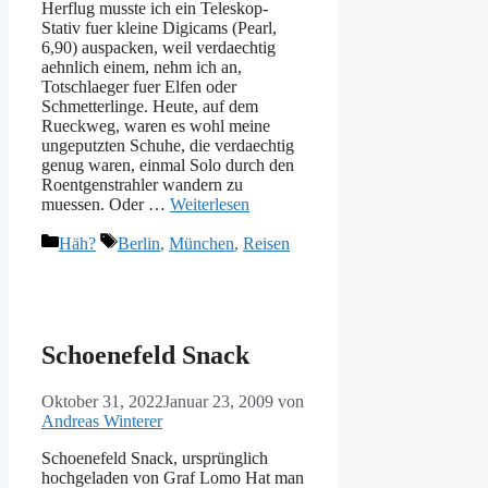
Herflug musste ich ein Teleskop-
Stativ fuer kleine Digicams (Pearl,
6,90) auspacken, weil verdaechtig
aehnlich einem, nehm ich an,
Totschlaeger fuer Elfen oder
Schmetterlinge. Heute, auf dem
Rueckweg, waren es wohl meine
ungeputzten Schuhe, die verdaechtig
genug waren, einmal Solo durch den
Roentgenstrahler wandern zu
muessen. Oder …
Weiterlesen
Kategorien
Schlagwörter
Häh?
Berlin
,
München
,
Reisen
Schoenefeld Snack
Oktober 31, 2022
Januar 23, 2009
von
Andreas Winterer
Schoenefeld Snack, ursprünglich
hochgeladen von Graf Lomo Hat man