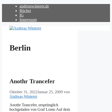
Zum
andreaswinterer.de
Inhalt
Bücher
springen
IG
Impressum
Berlin
Anothr Trancefer
Oktober 31, 2022
Januar 25, 2009
von
Andreas Winterer
Anothr Trancefer, ursprünglich
hochgeladen von Graf Lomo Auf dem