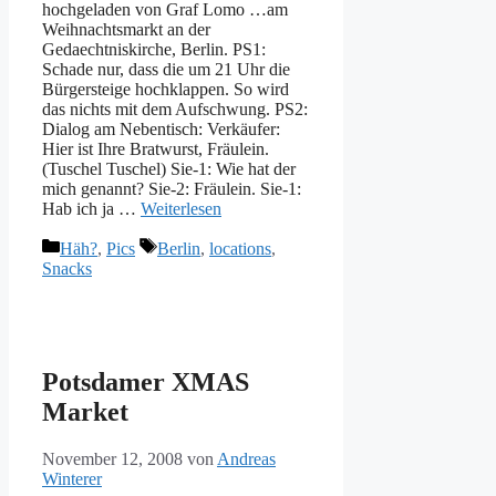
hochgeladen von Graf Lomo …am
Weihnachtsmarkt an der
Gedaechtniskirche, Berlin. PS1:
Schade nur, dass die um 21 Uhr die
Bürgersteige hochklappen. So wird
das nichts mit dem Aufschwung. PS2:
Dialog am Nebentisch: Verkäufer:
Hier ist Ihre Bratwurst, Fräulein.
(Tuschel Tuschel) Sie-1: Wie hat der
mich genannt? Sie-2: Fräulein. Sie-1:
Hab ich ja …
Weiterlesen
Kategorien
Schlagwörter
Häh?
,
Pics
Berlin
,
locations
,
Snacks
Potsdamer XMAS
Market
November 12, 2008
von
Andreas
Winterer