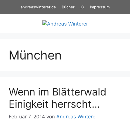
Zum
andreaswinterer.de
Bücher
IG
Impressum
Inhalt
springen
München
Wenn im Blätterwald
Einigkeit herrscht…
Februar 7, 2014
von
Andreas Winterer