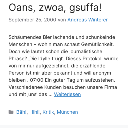
Oans, zwoa, gsuffa!
September 25, 2000
von
Andreas Winterer
Schäumendes Bier lachende und schunkelnde
Menschen – wohin man schaut Gemütlichkeit.
Doch wie lautet schon die journalistische
Phrase? ‚Die Idylle trügt‘. Dieses Protokoll wurde
von mir nur aufgezeichnet, die erzählende
Person ist mir aber bekannt und will anonym
bleiben . 07:00 Ein guter Tag um aufzustehen.
Verschiedenee Kunden besuchen unsere Firma
und mit ‚uns‘ das …
Weiterlesen
Kategorien
Bäh!
,
Hihi!
,
Kritik
,
München