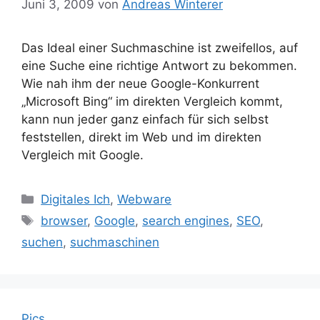
Juni 3, 2009
von
Andreas Winterer
Das Ideal einer Suchmaschine ist zweifellos, auf
eine Suche eine richtige Antwort zu bekommen.
Wie nah ihm der neue Google-Konkurrent
„Microsoft Bing“ im direkten Vergleich kommt,
kann nun jeder ganz einfach für sich selbst
feststellen, direkt im Web und im direkten
Vergleich mit Google.
Kategorien
Digitales Ich
,
Webware
Schlagwörter
browser
,
Google
,
search engines
,
SEO
,
suchen
,
suchmaschinen
Pics