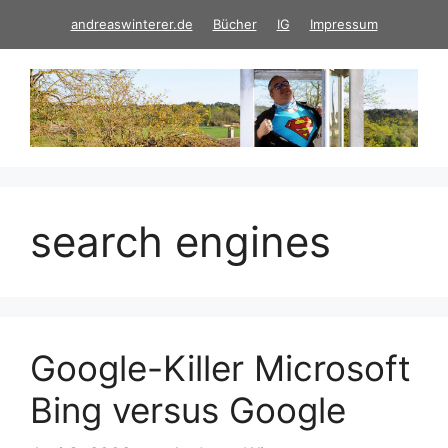
Zum
andreaswinterer.de
Bücher
IG
Impressum
Inhalt
springen
search engines
Google-Killer Microsoft
Bing versus Google