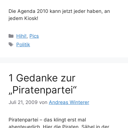
Die Agenda 2010 kann jetzt jeder haben, an
jedem Kiosk!
Kategorien
Hihi!
,
Pics
Schlagwörter
Politik
1 Gedanke zur
„Piratenpartei“
Juli 21, 2009
von
Andreas Winterer
Piratenpartei – das klingt erst mal
abenteuerlich. Hier die Piraten, Säbel in der