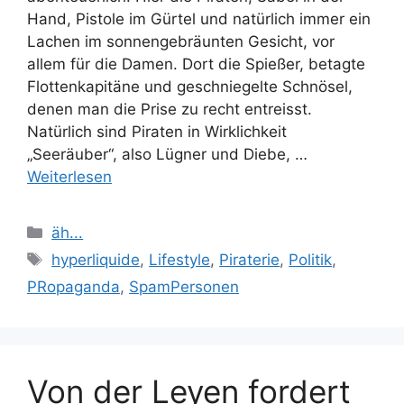
Hand, Pistole im Gürtel und natürlich immer ein
Lachen im sonnengebräunten Gesicht, vor
allem für die Damen. Dort die Spießer, betagte
Flottenkapitäne und geschniegelte Schnösel,
denen man die Prise zu recht entreisst.
Natürlich sind Piraten in Wirklichkeit
„Seeräuber“, also Lügner und Diebe, …
Weiterlesen
Kategorien
äh...
Schlagwörter
hyperliquide
,
Lifestyle
,
Piraterie
,
Politik
,
PRopaganda
,
SpamPersonen
Von der Leyen fordert