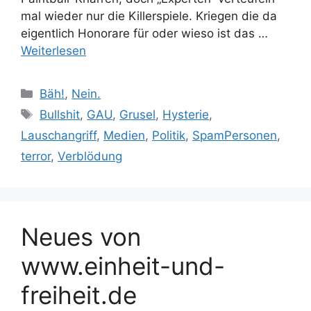
mal wieder nur die Killerspiele. Kriegen die da
eigentlich Honorare für oder wieso ist das …
Weiterlesen
Kategorien
Bäh!
,
Nein.
Schlagwörter
Bullshit
,
GAU
,
Grusel
,
Hysterie
,
Lauschangriff
,
Medien
,
Politik
,
SpamPersonen
,
terror
,
Verblödung
Neues von
www.einheit-und-
freiheit.de