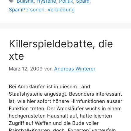
Bullshit
,
Hysterie
,
Politik
,
Spam
,
SpamPersonen
,
Verblödung
Killerspieldebatte, die
xte
März 12, 2009
von
Andreas Winterer
Bei Amokläufen ist in diesem Land
Staatshysterie angesagt. Besonders interessant
ist, wie hier sofort höhere Hirnfunktionen ausser
Funktion treten. Der Amokläufer wuchs in einem
hochgerüsteten Haushalt auf, hatte leichten
Zugriff auf Waffen und die Bude voller
Paintball-Knarren, doch „Experten“ verteufeln