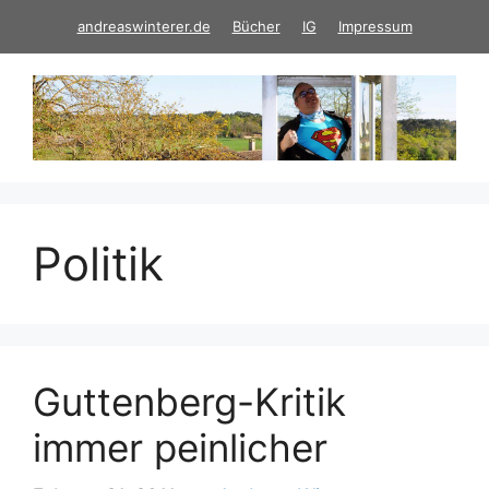
Zum
andreaswinterer.de
Bücher
IG
Impressum
Inhalt
springen
Politik
Guttenberg-Kritik
immer peinlicher