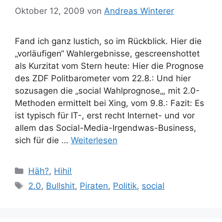
Oktober 12, 2009
von
Andreas Winterer
Fand ich ganz lustich, so im Rückblick. Hier die
„vorläufigen“ Wahlergebnisse, gescreenshottet
als Kurzitat vom Stern heute: Hier die Prognose
des ZDF Politbarometer vom 22.8.: Und hier
sozusagen die „social Wahlprognose„, mit 2.0-
Methoden ermittelt bei Xing, vom 9.8.: Fazit: Es
ist typisch für IT-, erst recht Internet- und vor
allem das Social-Media-Irgendwas-Business,
sich für die …
Weiterlesen
Kategorien
Häh?
,
Hihi!
Schlagwörter
2.0
,
Bullshit
,
Piraten
,
Politik
,
social