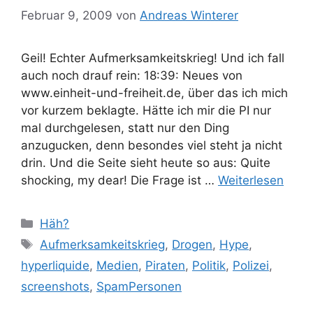
Februar 9, 2009
von
Andreas Winterer
Geil! Echter Aufmerksamkeitskrieg! Und ich fall
auch noch drauf rein: 18:39: Neues von
www.einheit-und-freiheit.de, über das ich mich
vor kurzem beklagte. Hätte ich mir die PI nur
mal durchgelesen, statt nur den Ding
anzugucken, denn besondes viel steht ja nicht
drin. Und die Seite sieht heute so aus: Quite
shocking, my dear! Die Frage ist …
Weiterlesen
Kategorien
Häh?
Schlagwörter
Aufmerksamkeitskrieg
,
Drogen
,
Hype
,
hyperliquide
,
Medien
,
Piraten
,
Politik
,
Polizei
,
screenshots
,
SpamPersonen