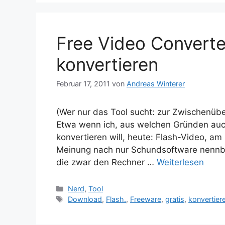
Free Video Converter
konvertieren
Februar 17, 2011
von
Andreas Winterer
(Wer nur das Tool sucht: zur Zwischenübers
Etwa wenn ich, aus welchen Gründen auch
konvertieren will, heute: Flash-Video, a
Meinung nach nur Schundsoftware nenn
die zwar den Rechner …
Weiterlesen
Kategorien
Nerd
,
Tool
Schlagwörter
Download
,
Flash.
,
Freeware
,
gratis
,
konvertier