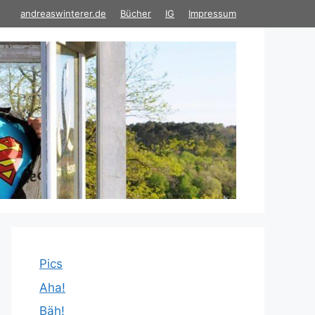
andreaswinterer.de
Bücher
IG
Impressum
Pics
Aha!
Bäh!