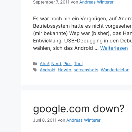
September 7, 2011
von
Andreas Winterer
Es war noch nie ein Vergnügen, auf Andr
Betriebssystem hatte es nicht vorgesehen
(mir bekannte) Weg war (bisher), das H
Entwicklung, USB-Debugging in den Debu
wählen, sich das Android …
Weiterlesen
Kategorien
Aha!
,
Nerd
,
Pics
,
Tool
Schlagwörter
Android
,
Howto
,
screenshots
,
Wandertelefon
google.com down?
Juni 8, 2011
von
Andreas Winterer