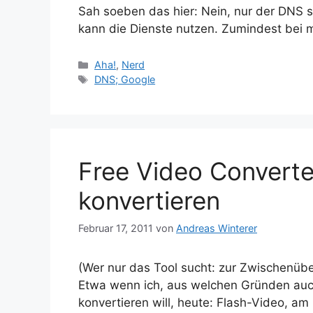
Sah soeben das hier: Nein, nur der DNS s
kann die Dienste nutzen. Zumindest bei m
Kategorien
Aha!
,
Nerd
Schlagwörter
DNS; Google
Free Video Converter
konvertieren
Februar 17, 2011
von
Andreas Winterer
(Wer nur das Tool sucht: zur Zwischenübers
Etwa wenn ich, aus welchen Gründen auch
konvertieren will, heute: Flash-Video, a