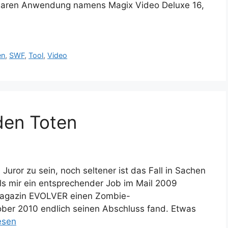
baren Anwendung namens Magix Video Deluxe 16,
en
,
SWF
,
Tool
,
Video
den Toten
Juror zu sein, noch seltener ist das Fall in Sachen
als mir ein entsprechender Job im Mail 2009
magazin EVOLVER einen Zombie-
ober 2010 endlich seinen Abschluss fand. Etwas
esen