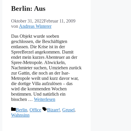
Berlin: Aus
Oktober 31, 2022
Februar 11, 2009
von
Andreas Winterer
Das Objekt wurde soeben
geschlossen, die Beschäftigten
entlassen. Die Krise ist in der
SpreeBrezel angekommen. Damit
endet mein kurzes Abenteuer an der
Spree-Metropole. Abwickeln,
Nachmieter suchen, Umziehen zurück
zur Gattin, die noch an der Isar-
Metropole weilt und kurz davor war,
die dortige Villa aufzulösen – das
wird die kommenden Wochen
bestimmen. Und natürlich ein
bisschen …
Weiterlesen
Kategorien
Schlagwörter
Berlin
,
Office
Bizarr!
,
Grusel
,
Wahnsinn