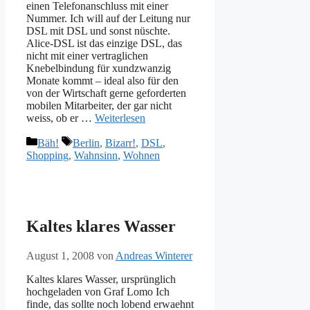
einen Telefonanschluss mit einer
Nummer. Ich will auf der Leitung nur
DSL mit DSL und sonst nüschte.
Alice-DSL ist das einzige DSL, das
nicht mit einer vertraglichen
Knebelbindung für xundzwanzig
Monate kommt – ideal also für den
von der Wirtschaft gerne geforderten
mobilen Mitarbeiter, der gar nicht
weiss, ob er …
Weiterlesen
Kategorien
Schlagwörter
Bäh!
Berlin
,
Bizarr!
,
DSL
,
Shopping
,
Wahnsinn
,
Wohnen
Kaltes klares Wasser
August 1, 2008
von
Andreas Winterer
Kaltes klares Wasser, ursprünglich
hochgeladen von Graf Lomo Ich
finde, das sollte noch lobend erwaehnt