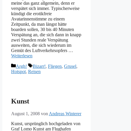
meine das ganz allgemein, denn er
verspätet sich immer. Typischerweise
kündigt die erotikfreie
Avatarinnenstimme zu einem
Zeitpunkt, da man längst hätte
boarden sollen, 30 bis 40 Minuten
Verspätung an, die sich dann in knapp
zwei Stunden reale Verspätung
ausweiten, die sich wiederum im
Gemüt des Luftverkehrsopfers …
Weiterlesen
Kategorien
Schlagwörter
Argh!
Bizarr!
,
Fliegen
,
Grusel
,
Hotspot
,
Reisen
Kunst
August 1, 2008
von
Andreas Winterer
Kunst, ursprünglich hochgeladen von
Graf Lomo Kunst am Flughafen