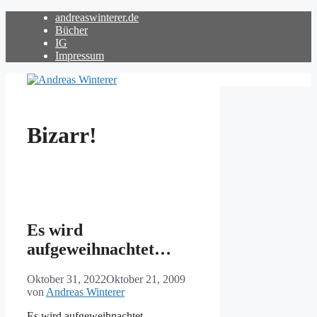
Zum
andreaswinterer.de
Inhalt
Bücher
springen
IG
Impressum
Bizarr!
Es wird
aufgeweihnachtet…
Oktober 31, 2022
Oktober 21, 2009
von
Andreas Winterer
Es wird aufgeweihnachtet…,