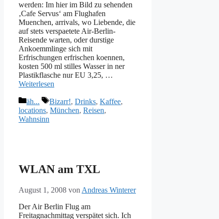
werden: Im hier im Bild zu sehenden
‚Cafe Servus‘ am Flughafen
Muenchen, arrivals, wo Liebende, die
auf stets verspaetete Air-Berlin-
Reisende warten, oder durstige
Ankoemmlinge sich mit
Erfrischungen erfrischen koennen,
kosten 500 ml stilles Wasser in ner
Plastikflasche nur EU 3,25, …
Weiterlesen
Kategorien
Schlagwörter
äh...
Bizarr!
,
Drinks
,
Kaffee
,
locations
,
München
,
Reisen
,
Wahnsinn
WLAN am TXL
August 1, 2008
von
Andreas Winterer
Der Air Berlin Flug am
Freitagnachmittag verspätet sich. Ich