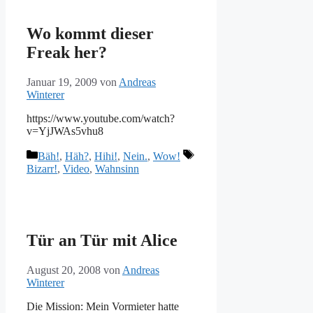
Wo kommt dieser
Freak her?
Januar 19, 2009
von
Andreas
Winterer
https://www.youtube.com/watch?
v=YjJWAs5vhu8
Kategorien
Schlagwörter
Bäh!
,
Häh?
,
Hihi!
,
Nein.
,
Wow!
Bizarr!
,
Video
,
Wahnsinn
Tür an Tür mit Alice
August 20, 2008
von
Andreas
Winterer
Die Mission: Mein Vormieter hatte