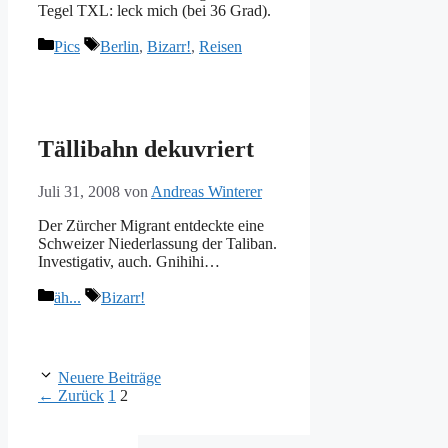
Tegel TXL: leck mich (bei 36 Grad).
Kategorien
Schlagwörter
Pics
Berlin
,
Bizarr!
,
Reisen
Tällibahn dekuvriert
Juli 31, 2008
von
Andreas Winterer
Der Zürcher Migrant entdeckte eine
Schweizer Niederlassung der Taliban.
Investigativ, auch. Gnihihi…
Kategorien
Schlagwörter
äh...
Bizarr!
Neuere Beiträge
Seite
Seite
←
Zurück
1
2