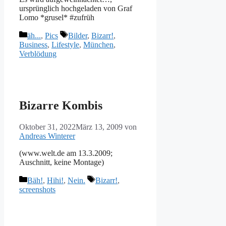
ursprünglich hochgeladen von Graf
Lomo *grusel* #zufrüh
Kategorien
Schlagwörter
äh...
,
Pics
Bilder
,
Bizarr!
,
Business
,
Lifestyle
,
München
,
Verblödung
Bizarre Kombis
Oktober 31, 2022
März 13, 2009
von
Andreas Winterer
(www.welt.de am 13.3.2009;
Auschnitt, keine Montage)
Kategorien
Schlagwörter
Bäh!
,
Hihi!
,
Nein.
Bizarr!
,
screenshots