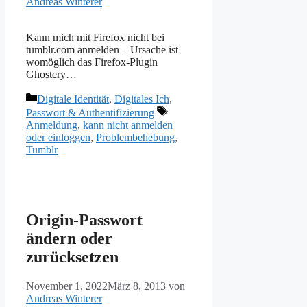
Andreas Winterer
Kann mich mit Firefox nicht bei
tumblr.com anmelden – Ursache ist
womöglich das Firefox-Plugin
Ghostery…
Kategorien
Digitale Identität
,
Digitales Ich
,
Schlagwörter
Passwort & Authentifizierung
Anmeldung
,
kann nicht anmelden
oder einloggen
,
Problembehebung
,
Tumblr
Origin-Passwort
ändern oder
zurücksetzen
November 1, 2022
März 8, 2013
von
Andreas Winterer