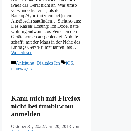
iPads das Gerät nicht an. Was umso
verwunderlicher ist, als der
Backup/Sync trotzdem bei jedem
Anstöpseln stattfinden… Sieht so aus:
Des Rätsels Lösung: Ich Dödel hatte
wohl irgendwann aus Versehen den
Gerätebereich ausgeblendet. Abhilfe
schafft, mit der Maus in der Nähe des
Eintrags Geräte rumzufahren, bis …
Weiterlesen
Kategorien
Schlagwörter
Anleitung
,
Digitales Ich
iOS
,
itunes
,
sync
Kann mich mit Firefox
nicht bei tumblr.com
anmelden
Oktober 31, 2022
April 20, 2013
von