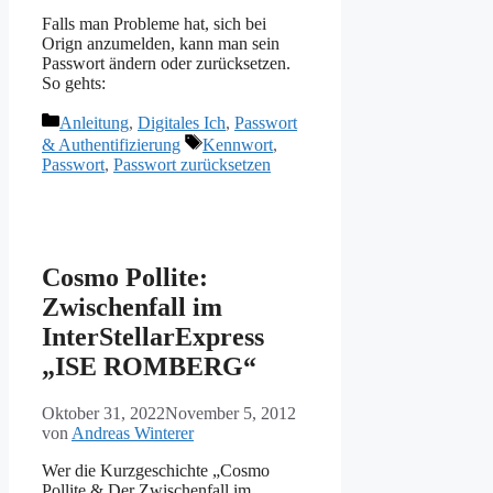
Falls man Probleme hat, sich bei
Orign anzumelden, kann man sein
Passwort ändern oder zurücksetzen.
So gehts:
Kategorien
Anleitung
,
Digitales Ich
,
Passwort
Schlagwörter
& Authentifizierung
Kennwort
,
Passwort
,
Passwort zurücksetzen
Cosmo Pollite:
Zwischenfall im
InterStellarExpress
„ISE ROMBERG“
Oktober 31, 2022
November 5, 2012
von
Andreas Winterer
Wer die Kurzgeschichte „Cosmo
Pollite & Der Zwischenfall im