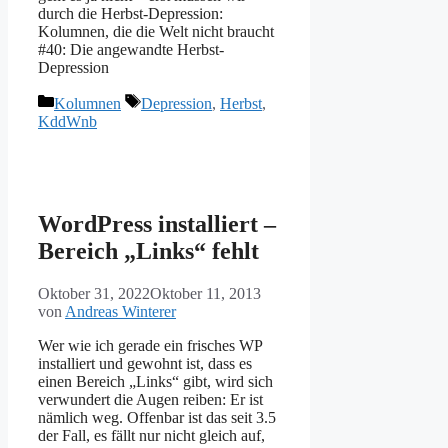
durch die Herbst-Depression:
Kolumnen, die die Welt nicht braucht
#40: Die angewandte Herbst-
Depression
Kategorien
Schlagwörter
Kolumnen
Depression
,
Herbst
,
KddWnb
WordPress installiert –
Bereich „Links“ fehlt
Oktober 31, 2022
Oktober 11, 2013
von
Andreas Winterer
Wer wie ich gerade ein frisches WP
installiert und gewohnt ist, dass es
einen Bereich „Links“ gibt, wird sich
verwundert die Augen reiben: Er ist
nämlich weg. Offenbar ist das seit 3.5
der Fall, es fällt nur nicht gleich auf,