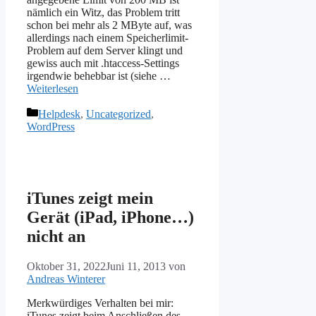
nämlich ein Witz, das Problem tritt
schon bei mehr als 2 MByte auf, was
allerdings nach einem Speicherlimit-
Problem auf dem Server klingt und
gewiss auch mit .htaccess-Settings
irgendwie behebbar ist (siehe …
Weiterlesen
Kategorien
Helpdesk
,
Uncategorized
,
WordPress
iTunes zeigt mein
Gerät (iPad, iPhone…)
nicht an
Oktober 31, 2022
Juni 11, 2013
von
Andreas Winterer
Merkwürdiges Verhalten bei mir:
iTunes zeigt beim Anschließen des