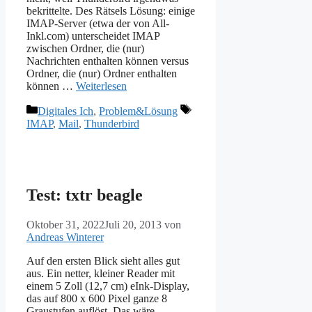
bekrittelte. Des Rätsels Lösung: einige
IMAP-Server (etwa der von All-
Inkl.com) unterscheidet IMAP
zwischen Ordner, die (nur)
Nachrichten enthalten können versus
Ordner, die (nur) Ordner enthalten
können …
Weiterlesen
Kategorien
Schlagwörter
Digitales Ich
,
Problem&Lösung
IMAP
,
Mail
,
Thunderbird
Test: txtr beagle
Oktober 31, 2022
Juli 20, 2013
von
Andreas Winterer
Auf den ersten Blick sieht alles gut
aus. Ein netter, kleiner Reader mit
einem 5 Zoll (12,7 cm) eInk-Display,
das auf 800 x 600 Pixel ganze 8
Graustufen auflöst. Das wäre