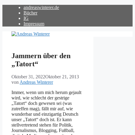
Zum
andreaswinterer.de
Inhalt
Bücher
springen
IG
Impressum
Jammern über den
„Tatort“
Oktober 31, 2022
Oktober 21, 2013
von
Andreas Winterer
Immer, wenn um mich herum gejault
wird, wie schlecht der gestrige
„Tatort“ doch gewesen sei (was
zutreffen mag), fällt mir auf, wie
wunderbar und einzigartig Deutsch
unser „Tatort“ doch ist. Er kann
stellvertretend stehen für Politik,
Journalismus, Blogging, Fußball,