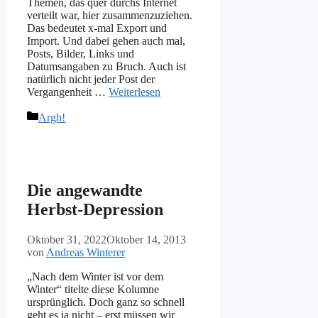
Themen, das quer durchs Internet
verteilt war, hier zusammenzuziehen.
Das bedeutet x-mal Export und
Import. Und dabei gehen auch mal,
Posts, Bilder, Links und
Datumsangaben zu Bruch. Auch ist
natürlich nicht jeder Post der
Vergangenheit …
Weiterlesen
Kategorien
Argh!
Die angewandte
Herbst-Depression
Oktober 31, 2022
Oktober 14, 2013
von
Andreas Winterer
„Nach dem Winter ist vor dem
Winter“ titelte diese Kolumne
ursprünglich. Doch ganz so schnell
geht es ja nicht – erst müssen wir