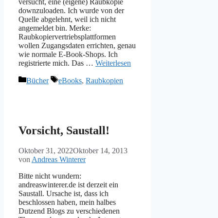
versucht, eine (eigene) Raubkopie
downzuloaden. Ich wurde von der
Quelle abgelehnt, weil ich nicht
angemeldet bin. Merke:
Raubkopiervertriebsplattformen
wollen Zugangsdaten errichten, genau
wie normale E-Book-Shops. Ich
registrierte mich. Das …
Weiterlesen
Kategorien
Schlagwörter
Bücher
eBooks
,
Raubkopien
Vorsicht, Saustall!
Oktober 31, 2022
Oktober 14, 2013
von
Andreas Winterer
Bitte nicht wundern:
andreaswinterer.de ist derzeit ein
Saustall. Ursache ist, dass ich
beschlossen haben, mein halbes
Dutzend Blogs zu verschiedenen