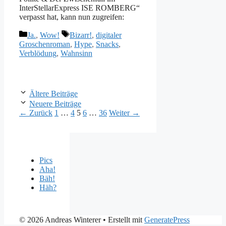
InterStellarExpress ISE ROMBERG“
verpasst hat, kann nun zugreifen:
Kategorien
Schlagwörter
Ja.
,
Wow!
Bizarr!
,
digitaler
Groschenroman
,
Hype
,
Snacks
,
Verblödung
,
Wahnsinn
Ältere Beiträge
Neuere Beiträge
Seite
Seite
Seite
Seite
Seite
←
Zurück
1
…
4
5
6
…
36
Weiter
→
Pics
Aha!
Bäh!
Häh?
© 2026 Andreas Winterer
• Erstellt mit
GeneratePress