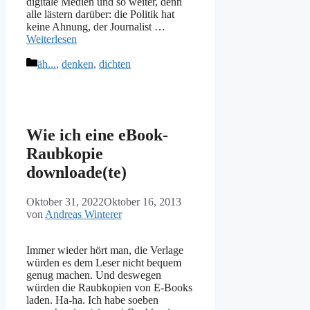
digitale Medien und so weiter, denn
alle lästern darüber: die Politik hat
keine Ahnung, der Journalist …
Weiterlesen
Kategorien
äh...
,
denken
,
dichten
Wie ich eine eBook-
Raubkopie
downloade(te)
Oktober 31, 2022
Oktober 16, 2013
von
Andreas Winterer
Immer wieder hört man, die Verlage
würden es dem Leser nicht bequem
genug machen. Und deswegen
würden die Raubkopien von E-Books
laden. Ha-ha. Ich habe soeben