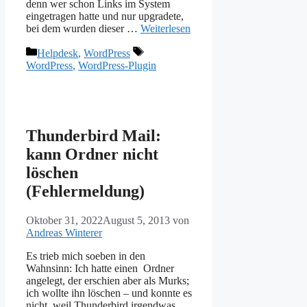
denn wer schon Links im System
eingetragen hatte und nur upgradete,
bei dem wurden dieser …
Weiterlesen
Kategorien
Schlagwörter
Helpdesk
,
WordPress
WordPress
,
WordPress-Plugin
Thunderbird Mail:
kann Ordner nicht
löschen
(Fehlermeldung)
Oktober 31, 2022
August 5, 2013
von
Andreas Winterer
Es trieb mich soeben in den
Wahnsinn: Ich hatte einen Ordner
angelegt, der erschien aber als Murks;
ich wollte ihn löschen – und konnte es
nicht, weil Thunderbird irgendwas