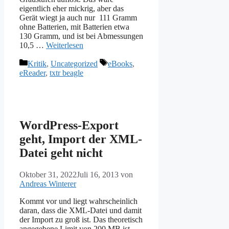
eigentlich eher mickrig, aber das
Gerät wiegt ja auch nur 111 Gramm
ohne Batterien, mit Batterien etwa
130 Gramm, und ist bei Abmessungen
10,5 …
Weiterlesen
Kategorien
Schlagwörter
Kritik
,
Uncategorized
eBooks
,
eReader
,
txtr beagle
WordPress-Export
geht, Import der XML-
Datei geht nicht
Oktober 31, 2022
Juli 16, 2013
von
Andreas Winterer
Kommt vor und liegt wahrscheinlich
daran, dass die XML-Datei und damit
der Import zu groß ist. Das theoretisch
angegebene Limit von 200 MB ist