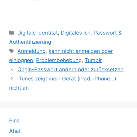
Kategorien
Digitale Identität
,
Digitales Ich
,
Passwort &
Authentifizierung
Schlagwörter
Anmeldung
,
kann nicht anmelden oder
einloggen
,
Problembehebung
,
Tumblr
Origin-Passwort ändern oder zurücksetzen
iTunes zeigt mein Gerät (iPad, iPhone…)
nicht an
Pics
Aha!