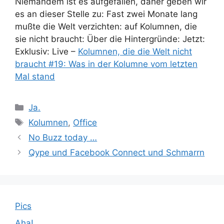
Niemandem ist es aufgefallen, daher geben wir
es an dieser Stelle zu: Fast zwei Monate lang
mußte die Welt verzichten: auf Kolumnen, die
sie nicht braucht: Über die Hintergründe: Jetzt:
Exklusiv: Live –
Kolumnen, die die Welt nicht
braucht #19: Was in der Kolumne vom letzten
Mal stand
Kategorien
Ja.
Schlagwörter
Kolumnen
,
Office
No Buzz today …
Qype und Facebook Connect und Schmarrn
Pics
Aha!