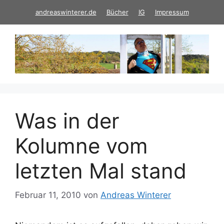
Zum
andreaswinterer.de
Bücher
IG
Impressum
Inhalt
springen
Was in der
Kolumne vom
letzten Mal stand
Februar 11, 2010
von
Andreas Winterer