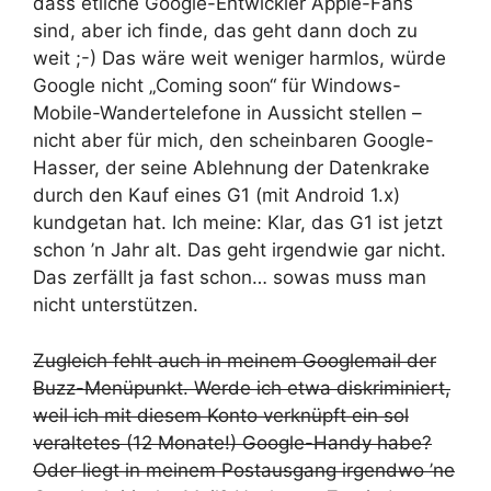
dass etliche Google-Entwickler Apple-Fans
sind, aber ich finde, das geht dann doch zu
weit ;-) Das wäre weit weniger harmlos, würde
Google nicht „Coming soon“ für Windows-
Mobile-Wandertelefone in Aussicht stellen –
nicht aber für mich, den scheinbaren Google-
Hasser, der seine Ablehnung der Datenkrake
durch den Kauf eines G1 (mit Android 1.x)
kundgetan hat. Ich meine: Klar, das G1 ist jetzt
schon ’n Jahr alt. Das geht irgendwie gar nicht.
Das zerfällt ja fast schon… sowas muss man
nicht unterstützen.
Zugleich fehlt auch in meinem Googlemail der
Buzz-Menüpunkt. Werde ich etwa diskriminiert,
weil ich mit diesem Konto verknüpft ein sol
veraltetes (12 Monate!) Google-Handy habe?
Oder liegt in meinem Postausgang irgendwo ’ne