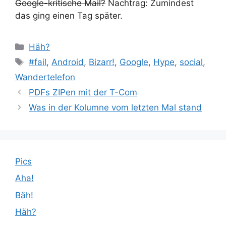
Google-kritische Mail?
Nachtrag: Zumindest
das ging einen Tag später.
Kategorien
Häh?
Schlagwörter
#fail
,
Android
,
Bizarr!
,
Google
,
Hype
,
social
,
Wandertelefon
PDFs ZIPen mit der T-Com
Was in der Kolumne vom letzten Mal stand
Pics
Aha!
Bäh!
Häh?