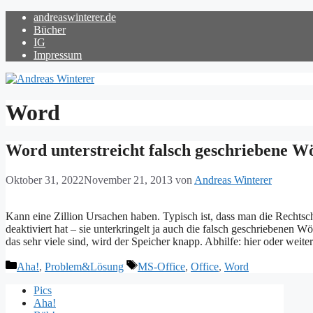
Zum
andreaswinterer.de
Inhalt
Bücher
springen
IG
Impressum
Word
Word unterstreicht falsch geschriebene W
Oktober 31, 2022
November 21, 2013
von
Andreas Winterer
Kann eine Zillion Ursachen haben. Typisch ist, dass man die Rechtschr
deaktiviert hat – sie unterkringelt ja auch die falsch geschriebenen 
das sehr viele sind, wird der Speicher knapp. Abhilfe: hier oder weit
Kategorien
Schlagwörter
Aha!
,
Problem&Lösung
MS-Office
,
Office
,
Word
Pics
Aha!