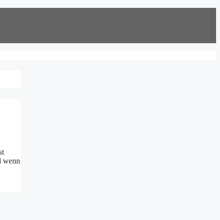
st
nd wenn