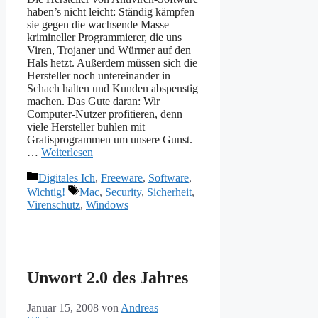
haben’s nicht leicht: Ständig kämpfen
sie gegen die wachsende Masse
krimineller Programmierer, die uns
Viren, Trojaner und Würmer auf den
Hals hetzt. Außerdem müssen sich die
Hersteller noch untereinander in
Schach halten und Kunden abspenstig
machen. Das Gute daran: Wir
Computer-Nutzer profitieren, denn
viele Hersteller buhlen mit
Gratisprogrammen um unsere Gunst.
…
Weiterlesen
Kategorien
Digitales Ich
,
Freeware
,
Software
,
Schlagwörter
Wichtig!
Mac
,
Security
,
Sicherheit
,
Virenschutz
,
Windows
Unwort 2.0 des Jahres
Januar 15, 2008
von
Andreas