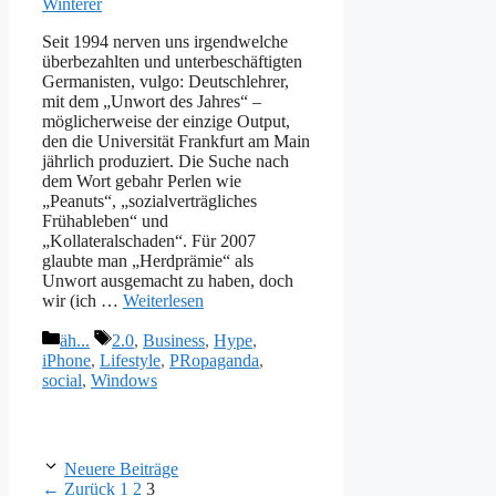
Winterer
Seit 1994 nerven uns irgendwelche
überbezahlten und unterbeschäftigten
Germanisten, vulgo: Deutschlehrer,
mit dem „Unwort des Jahres“ –
möglicherweise der einzige Output,
den die Universität Frankfurt am Main
jährlich produziert. Die Suche nach
dem Wort gebahr Perlen wie
„Peanuts“, „sozialverträgliches
Frühableben“ und
„Kollateralschaden“. Für 2007
glaubte man „Herdprämie“ als
Unwort ausgemacht zu haben, doch
wir (ich …
Weiterlesen
Kategorien
Schlagwörter
äh...
2.0
,
Business
,
Hype
,
iPhone
,
Lifestyle
,
PRopaganda
,
social
,
Windows
Neuere Beiträge
Seite
Seite
Seite
←
Zurück
1
2
3