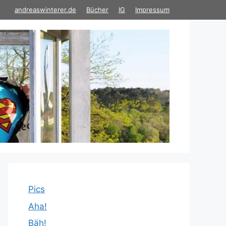
andreaswinterer.de
Bücher
IG
Impressum
Pics
Aha!
Bäh!