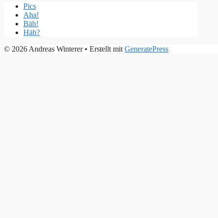
Pics
Aha!
Bäh!
Häh?
© 2026 Andreas Winterer
• Erstellt mit
GeneratePress