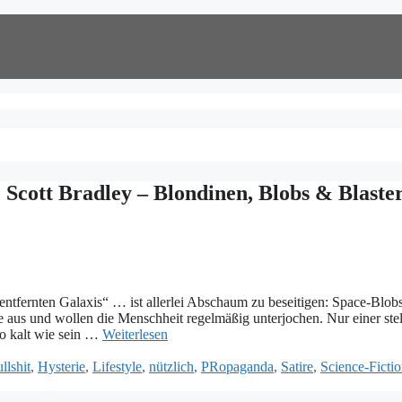
 Scott Bradley – Blondinen, Blobs & Blaster
 entfernten Galaxis“ … ist allerlei Abschaum zu beseitigen: Space-Blob
e aus und wollen die Menschheit regelmäßig unterjochen. Nur einer stell
o kalt wie sein …
Weiterlesen
llshit
,
Hysterie
,
Lifestyle
,
nützlich
,
PRopaganda
,
Satire
,
Science-Ficti