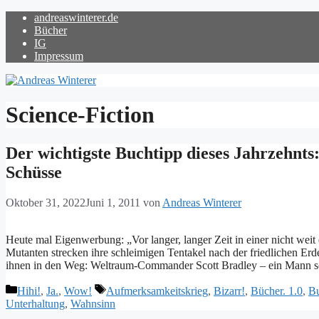
Zum
andreaswinterer.de
Inhalt
Bücher
springen
IG
Impressum
Science-Fiction
Der wichtigste Buchtipp dieses Jahrzehnts:
Schüsse
Oktober 31, 2022
Juni 1, 2011
von
Andreas Winterer
Heute mal Eigenwerbung: „Vor langer, langer Zeit in einer nicht weit
Mutanten strecken ihre schleimigen Tentakel nach der friedlichen Erd
ihnen in den Weg: Weltraum-Commander Scott Bradley – ein Mann s
Kategorien
Schlagwörter
Hihi!
,
Ja.
,
Wow!
Aufmerksamkeitskrieg
,
Bizarr!
,
Bücher. 1.0
,
Bu
Unterhaltung
,
Wahnsinn