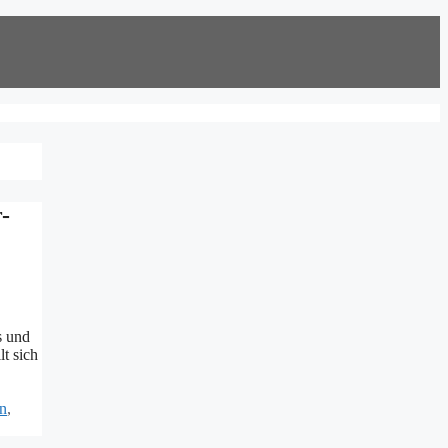
-
s und
t sich
on
,