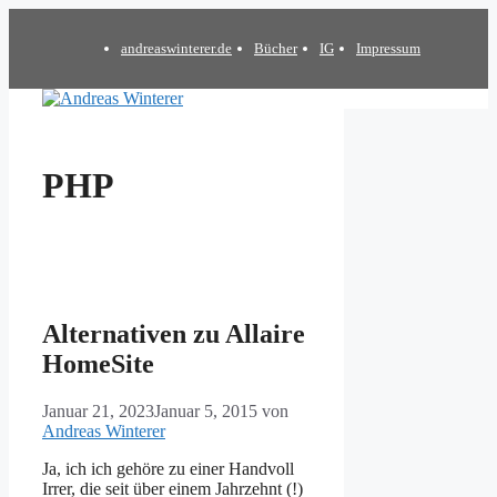
Zum
Inhalt
andreaswinterer.de
Bücher
IG
Impressum
springen
PHP
Alternativen zu Allaire
HomeSite
Januar 21, 2023
Januar 5, 2015
von
Andreas Winterer
Ja, ich ich gehöre zu einer Handvoll
Irrer, die seit über einem Jahrzehnt (!)