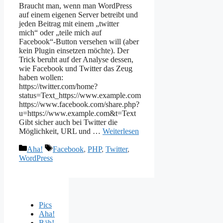
Braucht man, wenn man WordPress
auf einem eigenen Server betreibt und
jeden Beitrag mit einem „twitter
mich“ oder „teile mich auf
Facebook“-Button versehen will (aber
kein Plugin einsetzen möchte). Der
Trick beruht auf der Analyse dessen,
wie Facebook und Twitter das Zeug
haben wollen:
https://twitter.com/home?
status=Text_https://www.example.com
https://www.facebook.com/share.php?
u=https://www.example.com&t=Text
Gibt sicher auch bei Twitter die
Möglichkeit, URL und …
Weiterlesen
Kategorien
Schlagwörter
Aha!
Facebook
,
PHP
,
Twitter
,
WordPress
Pics
Aha!
Bäh!