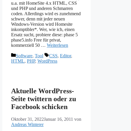
u.a. mit HomeSite 4.x HTML, CSS
und PHP und anderen Schmarren
coden. Allerdings wird es zunehmend
schwer, denn mit jeder neuen
Windows-Version wird Homesite
inkomptibler*. Wer, wie ich, einen
Ersatz sucht, probiere diese: phase 5
phase5.info Free für privat,
kommerziell 50 …
Weiterlesen
Kategorien
Schlagwörter
Software
,
Tool
CSS
,
Editor
,
HTML
,
PHP
,
WordPress
Aktuelle WordPress-
Seite twittern oder zu
Facebook schicken
Oktober 31, 2022
Januar 16, 2011
von
Andreas Winterer