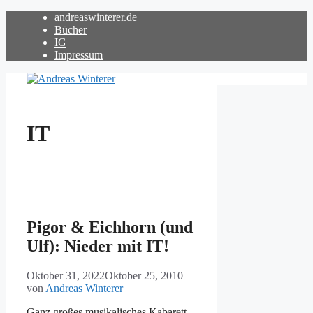
Zum
andreaswinterer.de
Inhalt
Bücher
springen
IG
Impressum
IT
Pigor & Eichhorn (und
Ulf): Nieder mit IT!
Oktober 31, 2022
Oktober 25, 2010
von
Andreas Winterer
Ganz großes musikalisches Kabarett,