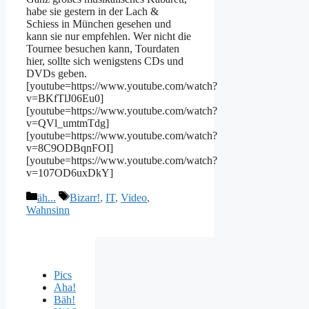
habe sie gestern in der Lach &
Schiess in München gesehen und
kann sie nur empfehlen. Wer nicht die
Tournee besuchen kann, Tourdaten
hier, sollte sich wenigstens CDs und
DVDs geben.
[youtube=https://www.youtube.com/watch?
v=BKfTlJ06Eu0]
[youtube=https://www.youtube.com/watch?
v=QVl_umtmTdg]
[youtube=https://www.youtube.com/watch?
v=8C9ODBqnFOI]
[youtube=https://www.youtube.com/watch?
v=107OD6uxDkY]
Kategorien
Schlagwörter
äh...
Bizarr!
,
IT
,
Video
,
Wahnsinn
Pics
Aha!
Bäh!