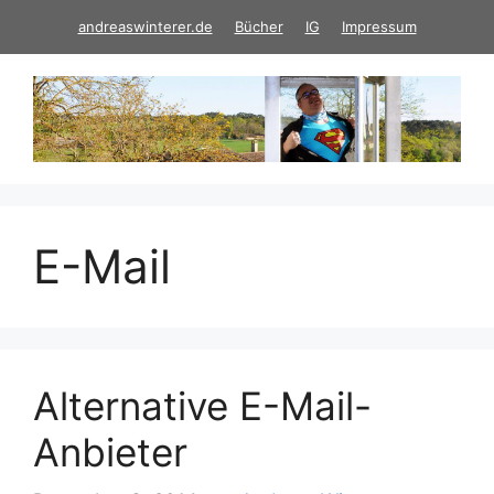
Zum
andreaswinterer.de
Bücher
IG
Impressum
Inhalt
springen
E-Mail
Alternative E-Mail-
Anbieter