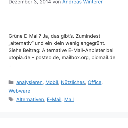
Dezember 3, 2014
von
Andreas Winterer
Grüne E-Mail? Ja, das gibt’s. Zumindest
„alternativ“ und ein klein wenig angegrünt.
Siehe Beitrag: Alternative E-Mail-Anbieter bei
utopia.de – posteo.de, mailbox.org, biomail.de
…
Kategorien
analysieren
,
Mobil
,
Nützliches
,
Office
,
Webware
Schlagwörter
Alternativen
,
E-Mail
,
Mail