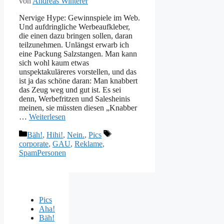
von
Andreas Winterer
Nervige Hype: Gewinnspiele im Web.
Und aufdringliche Werbeaufkleber,
die einen dazu bringen sollen, daran
teilzunehmen. Unlängst erwarb ich
eine Packung Salzstangen. Man kann
sich wohl kaum etwas
unspektakuläreres vorstellen, und das
ist ja das schöne daran: Man knabbert
das Zeug weg und gut ist. Es sei
denn, Werbefritzen und Salesheinis
meinen, sie müssten diesen „Knabber
…
Weiterlesen
Kategorien
Schlagwörter
Bäh!
,
Hihi!
,
Nein.
,
Pics
corporate
,
GAU
,
Reklame
,
SpamPersonen
Pics
Aha!
Bäh!