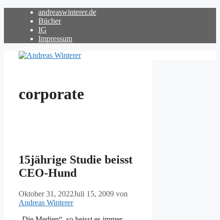
Zum
andreaswinterer.de
Inhalt
Bücher
springen
IG
Impressum
corporate
15jährige Studie beisst
CEO-Hund
Oktober 31, 2022
Juli 15, 2009
von
Andreas Winterer
„Die Medien“, so heisst es immer