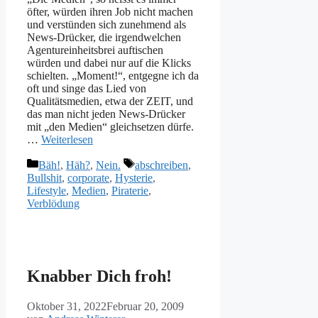
öfter, würden ihren Job nicht machen
und verstünden sich zunehmend als
News-Drücker, die irgendwelchen
Agentureinheitsbrei auftischen
würden und dabei nur auf die Klicks
schielten. „Moment!“, entgegne ich da
oft und singe das Lied von
Qualitätsmedien, etwa der ZEIT, und
das man nicht jeden News-Drücker
mit „den Medien“ gleichsetzen dürfe.
…
Weiterlesen
Kategorien
Schlagwörter
Bäh!
,
Häh?
,
Nein.
abschreiben
,
Bullshit
,
corporate
,
Hysterie
,
Lifestyle
,
Medien
,
Piraterie
,
Verblödung
Knabber Dich froh!
Oktober 31, 2022
Februar 20, 2009