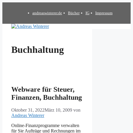
Zum
Inhalt
andreaswinterer.de
Bücher
IG
Impressum
springen
Buchhaltung
Webware für Steuer,
Finanzen, Buchhaltung
Oktober 31, 2022
März 10, 2009
von
Andreas Winterer
Online-Finanzprogramme verwalten
für Sie Aufträge und Rechnungen im