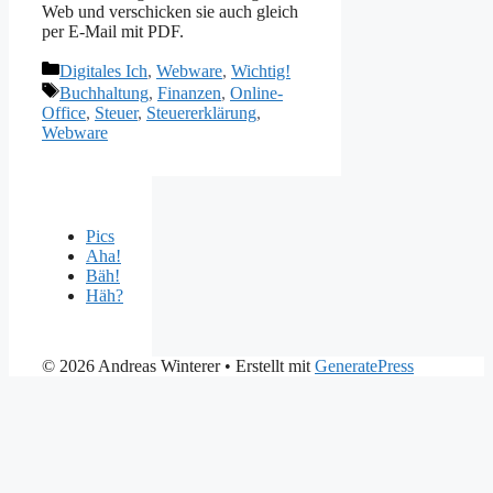
Web und verschicken sie auch gleich
per E-Mail mit PDF.
Kategorien
Digitales Ich
,
Webware
,
Wichtig!
Schlagwörter
Buchhaltung
,
Finanzen
,
Online-
Office
,
Steuer
,
Steuererklärung
,
Webware
Pics
Aha!
Bäh!
Häh?
© 2026 Andreas Winterer
• Erstellt mit
GeneratePress