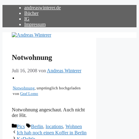
Zum
andreaswinterer.de
Inhalt
Bücher
springen
IG
Impressum
Notwohnung
Juli 16, 2008
von
Andreas Winterer
Notwohnung
, ursprünglich hochgeladen
von
Graf Lomo
Notwohnung angeschaut. Auch nicht
der Hit.
Kategorien
Schlagwörter
Pics
Berlin
,
locations
,
Wohnen
Ich hab noch einen Koffer in Berlin
KaDeWe