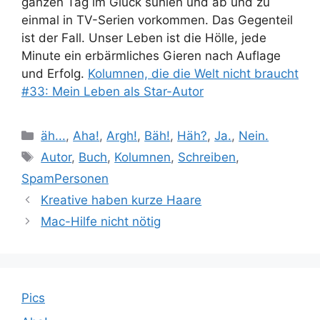
ganzen Tag im Glück suhlen und ab und zu
einmal in TV-Serien vorkommen. Das Gegenteil
ist der Fall. Unser Leben ist die Hölle, jede
Minute ein erbärmliches Gieren nach Auflage
und Erfolg.
Kolumnen, die die Welt nicht braucht
#33: Mein Leben als Star-Autor
Kategorien
äh...
,
Aha!
,
Argh!
,
Bäh!
,
Häh?
,
Ja.
,
Nein.
Schlagwörter
Autor
,
Buch
,
Kolumnen
,
Schreiben
,
SpamPersonen
Kreative haben kurze Haare
Mac-Hilfe nicht nötig
Pics