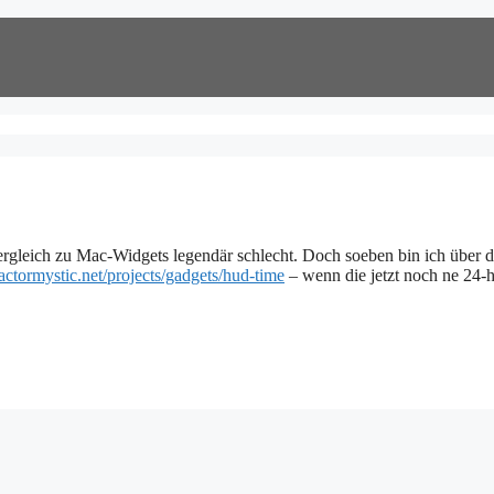
ergleich zu Mac-Widgets legendär schlecht. Doch soeben bin ich über d
/factormystic.net/projects/gadgets/hud-time
– wenn die jetzt noch ne 24-h