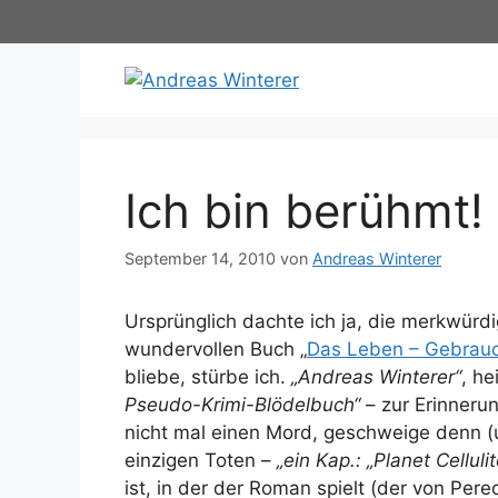
Zum
Inhalt
springen
Ich bin berühmt!
September 14, 2010
von
Andreas Winterer
Ursprünglich dachte ich ja, die merkwür
wundervollen Buch „
Das Leben – Gebrau
bliebe, stürbe ich.
„Andreas Winterer“
, he
Pseudo-Krimi-Blödelbuch“
– zur Erinnerun
nicht mal einen Mord, geschweige denn (u
einzigen Toten –
„ein Kap.: „Planet Cellul
ist, in der der Roman spielt (der von Per