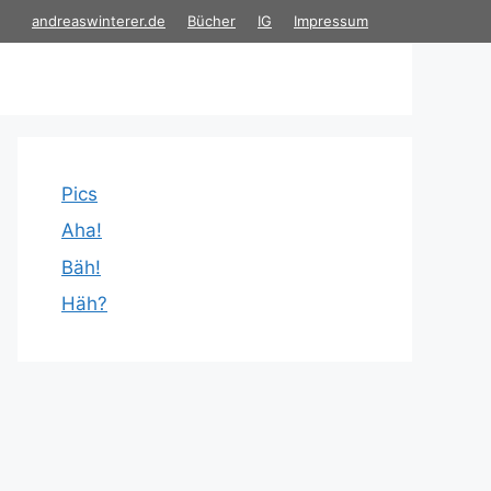
andreaswinterer.de
Bücher
IG
Impressum
Pics
Aha!
Bäh!
Häh?