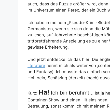
auch, dass das Puzzle größer wird, denn 
im Universum einen Perec, der ein Buch w
Ich habe in meinem „Pseudo-Krimi-Blödel
Germanisten, wenn sie sich denn die Mühe
zu lesen, auf Jahrzehnte beschäftigen kö
trittbrettfahrende Anspielung es zu einer
gewisse Erheiterung.
Und jetzt entdecke ich das hier: Die eng
literature
nennt mich als writer von ‚conte
und Fantasy). Ich musste das einfach sc
Hohlbein, Schätzing (derzeit) (noch) etwas
Ha!
Ich bin berühmt…
Kurz:
Ist ja h
Container-Show und einen Hit einsingen. 
Betreuung, sonst komm ich mit meinem R