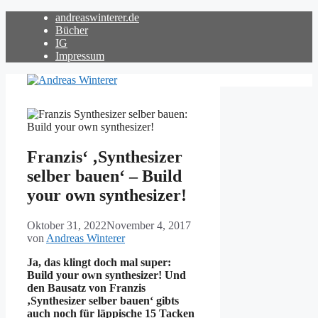
Zum
andreaswinterer.de
Inhalt
Bücher
springen
IG
Impressum
Franzis‘ ‚Synthesizer
selber bauen‘ – Build
your own synthesizer!
Oktober 31, 2022
November 4, 2017
von
Andreas Winterer
Ja, das klingt doch mal super:
Build your own synthesizer! Und
den Bausatz von Franzis
‚Synthesizer selber bauen‘ gibts
auch noch für läppische 15 Tacken