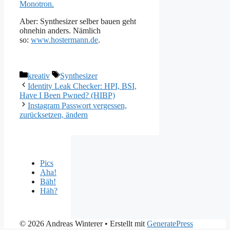
Monotron.
Aber: Synthesizer selber bauen geht
ohnehin anders. Nämlich
so:
www.hostermann.de
.
Kategorien
Schlagwörter
kreativ
Synthesizer
Identity Leak Checker: HPI, BSI,
Have I Been Pwned? (HIBP)
Instagram Passwort vergessen,
zurücksetzen, ändern
Pics
Aha!
Bäh!
Häh?
© 2026 Andreas Winterer
• Erstellt mit
GeneratePress