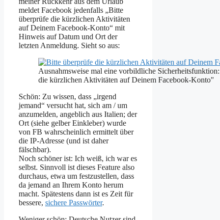
meiner Rückkehr aus dem Urlaub
meldet Facebook jedenfalls „Bitte
überprüfe die kürzlichen Aktivitäten
auf Deinem Facebook-Konto“ mit
Hinweis auf Datum und Ort der
letzten Anmeldung. Sieht so aus:
Ausnahmsweise mal eine vorbildliche Sicherheitsfunktion:
die kürzlichen Aktivitäten auf Deinem Facebook-Konto"
Schön: Zu wissen, dass „irgend
jemand“ versucht hat, sich am / um
anzumelden, angeblich aus Italien; der
Ort (siehe gelber Einkleber) wurde
von FB wahrscheinlich ermittelt über
die IP-Adresse (und ist daher
fälschbar).
Noch schöner ist: Ich weiß, ich war es
selbst. Sinnvoll ist dieses Feature also
durchaus, etwa um festzustellen, dass
da jemand an Ihrem Konto herum
macht. Spätestens dann ist es Zeit für
bessere,
sichere Passwörter
.
Weniger schön: Deutsche Nutzer sind