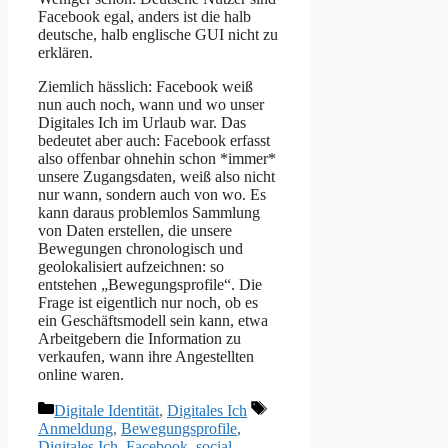
Facebook egal, anders ist die halb
deutsche, halb englische GUI nicht zu
erklären.
Ziemlich hässlich: Facebook weiß
nun auch noch, wann und wo unser
Digitales Ich im Urlaub war. Das
bedeutet aber auch: Facebook erfasst
also offenbar ohnehin schon *immer*
unsere Zugangsdaten, weiß also nicht
nur wann, sondern auch von wo. Es
kann daraus problemlos Sammlung
von Daten erstellen, die unsere
Bewegungen chronologisch und
geolokalisiert aufzeichnen: so
entstehen „Bewegungsprofile“. Die
Frage ist eigentlich nur noch, ob es
ein Geschäftsmodell sein kann, etwa
Arbeitgebern die Information zu
verkaufen, wann ihre Angestellten
online waren.
Kategorien
Schlagwörter
Digitale Identität
,
Digitales Ich
Anmeldung
,
Bewegungsprofile
,
Digitales Ich
,
Facebook
,
social
,